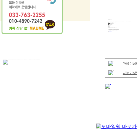
안녕하세요.
공개사례발표를 안내합니다.
공개사례발표는 상담전문가로서의 수련을 쌓으시는 분들을 위한 모임으로 사례개념화와 상담의 개입을 배울 수 있는 토론 및 지도의 場입니다. 참관을 희망하시는 분들의 참여 바랍니다.
언제
: 2014년 4월 30일 수요일, 오후 2시~5시
수퍼바이저
: 노이경, 청강문화산업대 상담교수, No260
김혜수, 마음이심리상담센터 소장, No, 680
참가비
: 사례발표 - 25만원, 참관인 - 만원
장소
: 마음이심리상담센터
* 두 사례 진행합니다.
신청방법
메일로 신청하시고 결정후 온라인 입금하시면 선착순으로 접수됩니다.
입금계좌: 농협, 307088-51-262348, 김혜수
* 한국상담심리학회 준회원 이상에 한합니다
* 한국상담심리학회 상담심리사 1급, 2급 수련내용으로 인정됩니다(수련수첩 지참)
* 기타 문의사항은 메일이나 전화통화나 문자를 이용해주시기 바랍니다.
메일:
maumecc@hanmail.net
전화: 033-763-2255, 010-4890-7242
마음이심
나누미상담